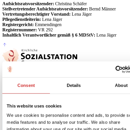
Aufsichtsratsvorsitzender:
Christina Schäfer
Stellvertretender Aufsichtsratsvorsitzender:
Bernd Männer
Vertretungsberechtigter Vorstand:
Lena Jäger
Pflegedienstleiterin:
Lena Jäger
Registergericht:
Emmendingen
Registernummer:
VR 292
Inhaltlich Verantwortlicher gemäß § 6 MDStV:
Lena Jäger
Nach oben scrollen
Ihr zuverlässiger Partner für alle Anliegen, wenn Menschen zu
Hause Pflege und Unterstützung benötigen.
Consent
Details
About
Unsere Leistungen
Über uns
Karriere & Ausbildung
This website uses cookies
We use cookies to personalise content and ads, to provide s
media features and to analyse our traffic. We also share
information about your use of our site with our social media,