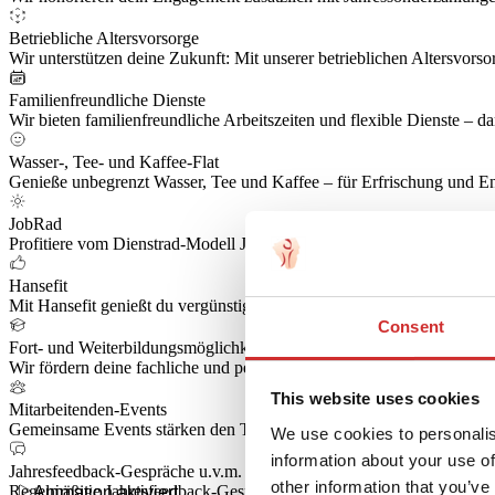
Betriebliche Altersvorsorge
Wir unterstützen deine Zukunft: Mit unserer betrieblichen Altersvorsor
Familienfreundliche Dienste
Wir bieten familienfreundliche Arbeitszeiten und flexible Dienste – d
Wasser-, Tee- und Kaffee-Flat
Genieße unbegrenzt Wasser, Tee und Kaffee – für Erfrischung und Ene
JobRad
Profitiere vom Dienstrad-Modell JobRad – umweltfreundlich, flexibel
Hansefit
Mit Hansefit genießt du vergünstigten Zugang zu Fitnessstudios un
Consent
Fort- und Weiterbildungsmöglichkeiten
Wir fördern deine fachliche und persönliche Entwicklung durch geziel
This website uses cookies
Mitarbeitenden-Events
Gemeinsame Events stärken den Teamgeist und sorgen für Spaß, Austa
We use cookies to personalis
information about your use of
Jahresfeedback-Gespräche u.v.m.
other information that you’ve
Regelmäßige Jahresfeedback-Gespräche und weitere Angebote förder
Animation aktiviert