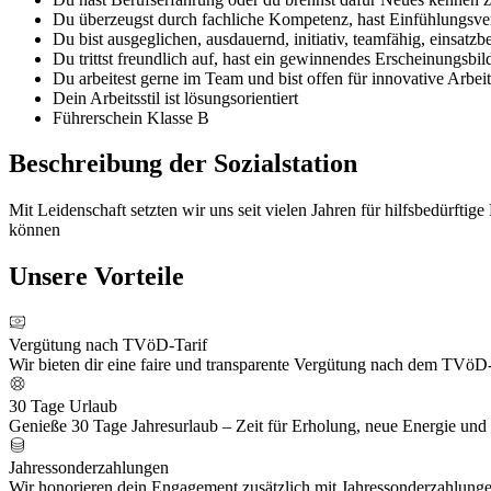
Du überzeugst durch fachliche Kompetenz, hast Einfühlungsv
Du bist ausgeglichen, ausdauernd, initiativ, teamfähig, einsatzbe
Du trittst freundlich auf, hast ein gewinnendes Erscheinungs
Du arbeitest gerne im Team und bist offen für innovative Arbei
Dein Arbeitsstil ist lösungsorientiert
Führerschein Klasse B
Beschreibung der Sozialstation
Mit Leidenschaft setzten wir uns seit vielen Jahren für hilfsbedürft
können
Unsere Vorteile
Vergütung nach TVöD-Tarif
Wir bieten dir eine faire und transparente Vergütung nach dem TVöD-T
30 Tage Urlaub
Genieße 30 Tage Jahresurlaub – Zeit für Erholung, neue Energie und 
Jahressonderzahlungen
Wir honorieren dein Engagement zusätzlich mit Jahressonderzahlunge