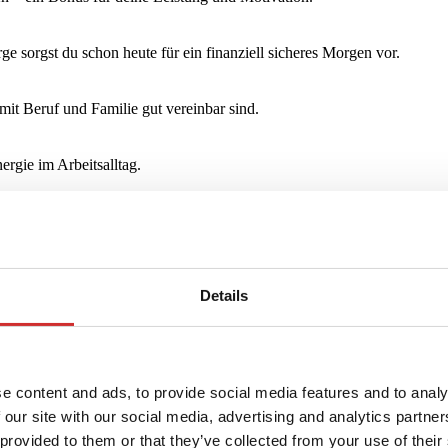
ge sorgst du schon heute für ein finanziell sicheres Morgen vor.
amit Beruf und Familie gut vereinbar sind.
rgie im Arbeitsalltag.
 und gut für deine Gesundheit.
d Sportangeboten – für mehr Bewegung und Wohlbefinden.
Details
te Fort- und Weiterbildungen – für nachhaltigen Erfolg im Beruf.
usch und wertvolle Erlebnisse außerhalb des Arbeitsalltags.
e content and ads, to provide social media features and to analy
 our site with our social media, advertising and analytics partn
 provided to them or that they’ve collected from your use of their
n deine Entwicklung, Wertschätzung und Orientierung im Job.