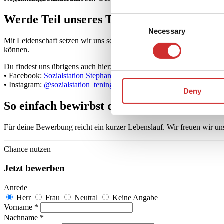
Werde Teil unseres Teams!
Consent
Necessary
Selection
Mit Leidenschaft setzen wir uns seit vielen Jahren für hilfsbedürfti
können.
Du findest uns übrigens auch hier:
• Facebook:
Sozialstation Stephanus Teningen
• Instagram:
@sozialstation_teningen
Deny
So einfach bewirbst du dich
Für deine Bewerbung reicht ein kurzer Lebenslauf. Wir freuen wir u
Chance nutzen
Jetzt bewerben
Anrede
Herr
Frau
Neutral
Keine Angabe
Vorname *
Nachname *