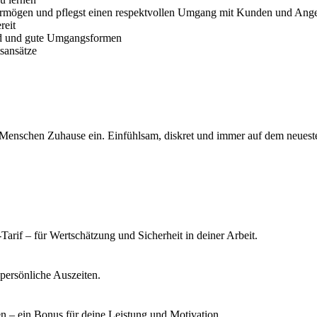
ermögen und pflegst einen respektvollen Umgang mit Kunden und Ang
reit
bild und gute Umgangsformen
tsansätze
ige Menschen Zuhause ein. Einfühlsam, diskret und immer auf dem neueste
arif – für Wertschätzung und Sicherheit in deiner Arbeit.
persönliche Auszeiten.
n – ein Bonus für deine Leistung und Motivation.